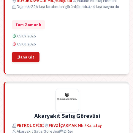
BÜYÜKKAYACIK Mh./Selçuklu
Makine Montaj Elemanı
Diğer
226 kişi tarafından görüntülendi.
4 kişi başvurdu
Tam Zamanlı
09.07.2026
09.08.2026
İlana Git
Akaryakıt Satış Görevlisi
PETROL OFİSİ
FEVZİÇAKMAK Mh./Karatay
Akaryakıt Satış Görevlisi
Diğer