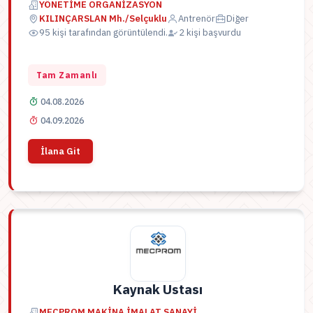
YÖNETİME ORGANİZASYON
KILINÇARSLAN Mh./Selçuklu
Antrenör
Diğer
95 kişi tarafından görüntülendi.
2 kişi başvurdu
Tam Zamanlı
04.08.2026
04.09.2026
İlana Git
Kaynak Ustası
MECPROM MAKİNA İMALAT SANAYİ