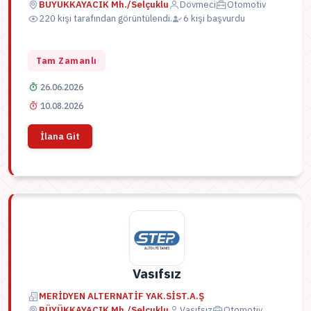
BÜYÜKKAYACIK Mh./Selçuklu
Dövmeci
Otomotiv
220 kişi tarafından görüntülendi.
6 kişi başvurdu
Tam Zamanlı
26.06.2026
10.08.2026
İlana Git
Vasıfsız
MERİDYEN ALTERNATİF YAK.SİST.A.Ş
BÜYÜKKAYACIK Mh./Selçuklu
Vasıfsız
Otomotiv