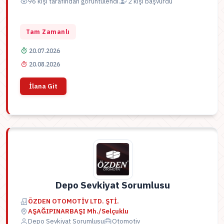
96 kişi tarafından görüntülendi.
2 kişi başvurdu
Tam Zamanlı
20.07.2026
20.08.2026
İlana Git
Depo Sevkiyat Sorumlusu
ÖZDEN OTOMOTİV LTD. ŞTİ.
AŞAĞIPINARBAŞI Mh./Selçuklu
Depo Sevkiyat Sorumlusu
Otomotiv