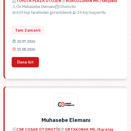
TOYOTA PLAZA OTOJEN
HOROZLUHAN Mh./Selçuklu
Ön Muhasebe Elemanı
Otomotiv
619 kişi tarafından görüntülendi.
35 kişi başvurdu
Tam Zamanlı
20.07.2026
15.08.2026
İlana Git
Muhasebe Elemanı
CSR COŞAR OTOMOTİV
ORTAKONAK Mh./Karatay